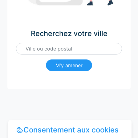
Recherchez votre ville
M'y amener
Consentement aux cookies
Conseils pour réussir votre