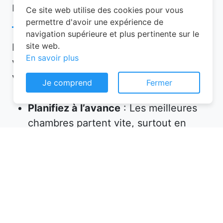
réservation chambre d’hôtes
Ce site web utilise des cookies pour vous
permettre d'avoir une expérience de
navigation supérieure et plus pertinente sur le
site web.
Pour garantir une expérience mémorable,
En savoir plus
voici quelques conseils à suivre lors de
votre réservation chambre d’hôtes :
Je comprend
Fermer
Planifiez à l’avance
: Les meilleures
chambres partent vite, surtout en
haute saison. Réservez plusieurs
semaines, voire plusieurs mois, avant
votre départ.
Vérifiez les équipements
: Assurez-
vous que l’hébergement propose tout
ce dont vous avez besoin (petit-