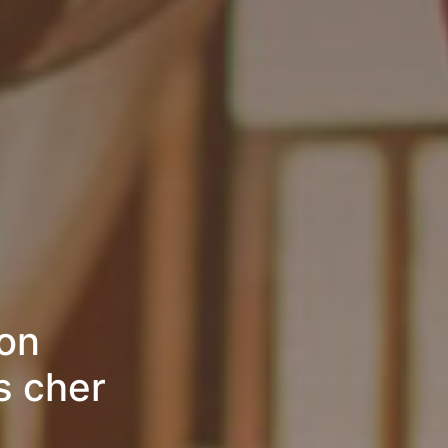
on
s cher