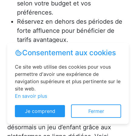
selon votre budget et vos
préférences.
Réservez en dehors des périodes de
forte affluence pour bénéficier de
tarifs avantageux.
Consultez les avis des précédents
voyageurs pour vous assurer de la
qualité de l’hébergement.
Solutions pour réserver une
chambre d’hôtes en toute
Consentement aux cookies
simplicité
Ce site web utilise des cookies pour vous
La réservation chambre d’hôtes est
permettre d'avoir une expérience de
désormais un jeu d’enfant grâce aux
navigation supérieure et plus pertinente sur le