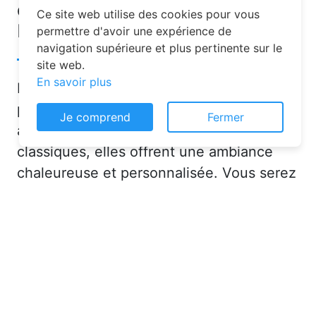
d’hôtes pour vos vacances à
Ce site web utilise des cookies pour vous
Bey-sur-Seille ?
permettre d'avoir une expérience de
navigation supérieure et plus pertinente sur le
site web.
En savoir plus
Les chambres d’hôtes sont de plus en
plus prisées pour leurs nombreux
Je comprend
Fermer
avantages. Contrairement aux hôtels
classiques, elles offrent une ambiance
chaleureuse et personnalisée. Vous serez
accueilli par des hôtes attentionnés,
souvent passionnés par leur région, qui
sauront vous conseiller sur les activités et
lieux incontournables à Bey-sur-Seille
(54760) ou en dans la Meurthe-et-
Moselle (54).