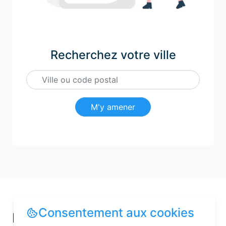
Recherchez votre ville
M'y amener
Consentement aux cookies
Pourquoi choisir une chambre