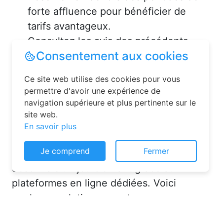
forte affluence pour bénéficier de
tarifs avantageux.
Consultez les avis des précédents
voyageurs pour vous assurer de la
qualité de l’hébergement.
Solutions pour réserver une
chambre d’hôtes en toute
simplicité
Consentement aux cookies
La réservation chambre d’hôtes est
Ce site web utilise des cookies pour vous
désormais un jeu d’enfant grâce aux
permettre d'avoir une expérience de
navigation supérieure et plus pertinente sur le
plateformes en ligne dédiées. Voici
site web.
quelques solutions pour trouver
En savoir plus
l’hébergement idéal :