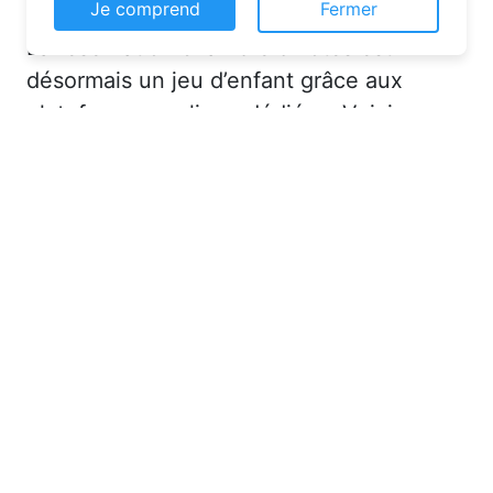
Ce site web utilise des cookies pour vous
La réservation chambre d’hôtes est
permettre d'avoir une expérience de
navigation supérieure et plus pertinente sur le
désormais un jeu d’enfant grâce aux
site web.
plateformes en ligne dédiées. Voici
En savoir plus
quelques solutions pour trouver
l’hébergement idéal :
Je comprend
Fermer