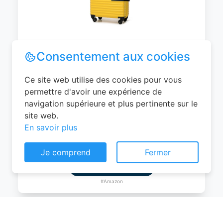
WITTCHEN Valise Cabine Bagages de
Voyage Bagage à Main Valise Rigide ABS
4 roulettes Pivotantes Serrure à
Combinaison Poignée Télescopique
Groove Line Taille M Jaune Air
France/Easyjet/Ryanair
Consentement aux cookies
0
EUR
Ce site web utilise des cookies pour vous
Voir le produit
permettre d'avoir une expérience de
navigation supérieure et plus pertinente sur le
#Amazon
site web.
En savoir plus