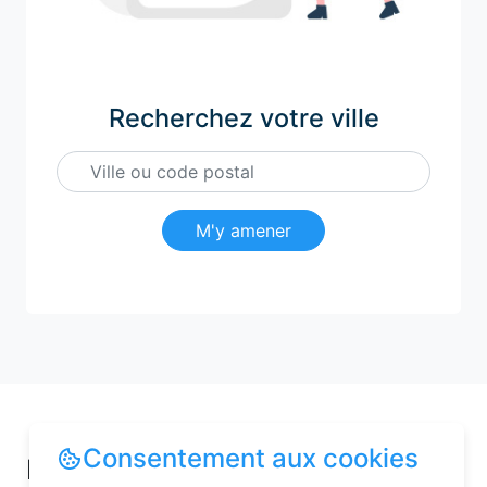
Recherchez votre ville
M'y amener
Consentement aux cookies
Pourquoi choisir une chambre