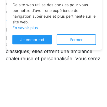
d’hôtes pour vos vacances à
Ce site web utilise des cookies pour vous
Arraye-et-Han ?
permettre d'avoir une expérience de
navigation supérieure et plus pertinente sur le
site web.
En savoir plus
Les chambres d’hôtes sont de plus en
plus prisées pour leurs nombreux
Je comprend
Fermer
avantages. Contrairement aux hôtels
classiques, elles offrent une ambiance
chaleureuse et personnalisée. Vous serez
accueilli par des hôtes attentionnés,
souvent passionnés par leur région, qui
sauront vous conseiller sur les activités et
lieux incontournables à Arraye-et-Han
(54760) ou en dans la Meurthe-et-
Moselle (54).