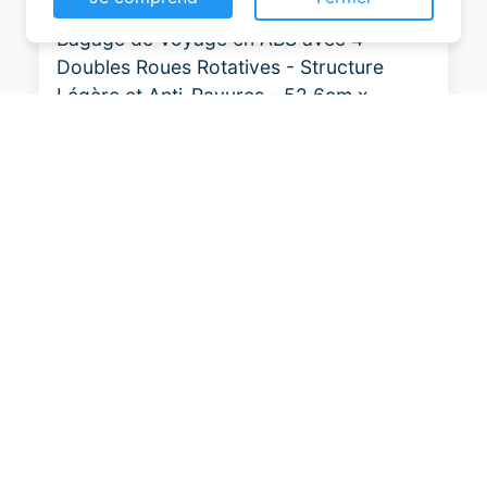
Amazon Basics Valise Extensible Rigide -
Ce site web utilise des cookies pour vous
Bagage de Voyage en ABS avec 4
permettre d'avoir une expérience de
Doubles Roues Rotatives - Structure
navigation supérieure et plus pertinente sur le
Légère et Anti-Rayures - 52,6cm x
site web.
32,0cm x 78,0cm - Noir
En savoir plus
0
Je comprend
Fermer
EUR
Voir le produit
#Amazon