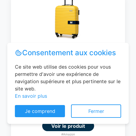
WITTCHEN Valise Cabine Bagages de
Voyage Bagage à Main Valise Rigide ABS
4 roulettes Pivotantes Serrure à
Combinaison Poignée Télescopique
Groove Line Taille M Jaune Air
France/Easyjet/Ryanair
Consentement aux cookies
0
EUR
Ce site web utilise des cookies pour vous
permettre d'avoir une expérience de
Voir le produit
navigation supérieure et plus pertinente sur le
#Amazon