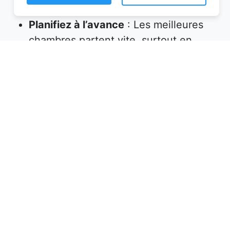
Planifiez à l’avance
: Les meilleures
chambres partent vite, surtout en
haute saison. Réservez plusieurs
semaines, voire plusieurs mois, avant
votre départ.
Vérifiez les équipements
: Assurez-
vous que l’hébergement propose tout
ce dont vous avez besoin (petit-
déjeuner inclus, wifi, parking, etc.).
Lisez les avis
: Les commentaires des
précédents voyageurs sont une mine
d’informations sur la qualité de
l’accueil et des prestations.
Profitez des promotions
: Certaines