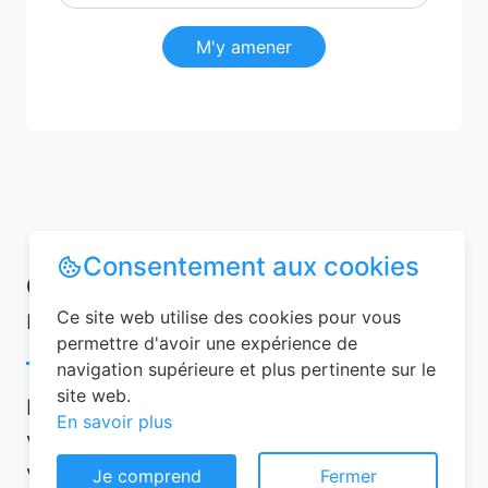
M'y amener
Consentement aux cookies
Conseils pour réussir votre
réservation chambre d’hôtes
Ce site web utilise des cookies pour vous
permettre d'avoir une expérience de
navigation supérieure et plus pertinente sur le
site web.
Pour garantir une expérience mémorable,
En savoir plus
voici quelques conseils à suivre lors de
votre réservation chambre d’hôtes :
Je comprend
Fermer