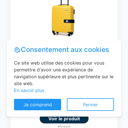
WITTCHEN Valise Cabine Bagages de
Voyage Bagage à Main Valise Rigide ABS
4 roulettes Pivotantes Serrure à
Combinaison Poignée Télescopique
Groove Line Taille M Jaune Air
France/Easyjet/Ryanair
Consentement aux cookies
0
EUR
Ce site web utilise des cookies pour vous
permettre d'avoir une expérience de
Voir le produit
navigation supérieure et plus pertinente sur le
#Amazon