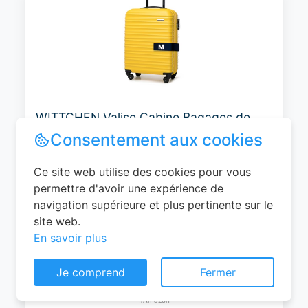
WITTCHEN Valise Cabine Bagages de
Voyage Bagage à Main Valise Rigide ABS
4 roulettes Pivotantes Serrure à
Combinaison Poignée Télescopique
Groove Line Taille M Jaune Air
France/Easyjet/Ryanair
Consentement aux cookies
0
EUR
Ce site web utilise des cookies pour vous
Voir le produit
permettre d'avoir une expérience de
#Amazon