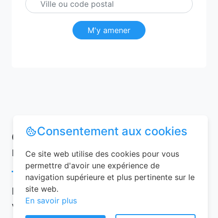
M'y amener
Consentement aux cookies
Conseils pour réussir votre
réservation chambre d’hôtes
Ce site web utilise des cookies pour vous
permettre d'avoir une expérience de
navigation supérieure et plus pertinente sur le
site web.
Pour garantir une expérience mémorable,
En savoir plus
voici quelques conseils à suivre lors de