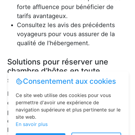
forte affluence pour bénéficier de
tarifs avantageux.
Consultez les avis des précédents
voyageurs pour vous assurer de la
qualité de l’hébergement.
Solutions pour réserver une
chambre d’hôtes en toute
simplicité
Consentement aux cookies
La réservation chambre d’hôtes est
Ce site web utilise des cookies pour vous
désormais un jeu d’enfant grâce aux
permettre d'avoir une expérience de
navigation supérieure et plus pertinente sur le
plateformes en ligne dédiées. Voici
site web.
quelques solutions pour trouver
En savoir plus
l’hébergement idéal :