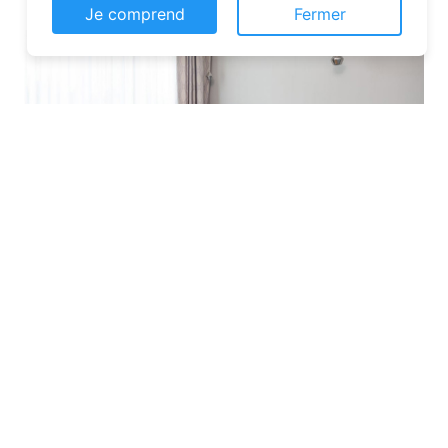
Je comprend
Fermer
Les plateformes spécialisées
: Des
sites comme Airbnb, Booking ou Gîtes
de France proposent une large liste de
chambres d’hôtes. Vous pouvez filtrer
par localisation, équipements et prix
pour affiner votre recherche.