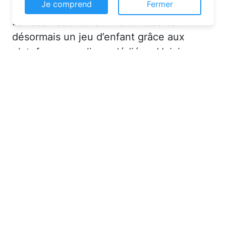
Je comprend
Fermer
La réservation chambre d’hôtes est
désormais un jeu d’enfant grâce aux
plateformes en ligne dédiées. Voici
quelques solutions pour trouver
l’hébergement idéal :