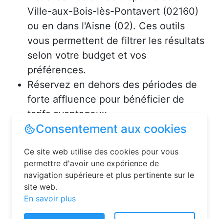
Ville-aux-Bois-lès-Pontavert (02160)
ou en dans l'Aisne (02). Ces outils
vous permettent de filtrer les résultats
selon votre budget et vos
préférences.
Réservez en dehors des périodes de
forte affluence pour bénéficier de
tarifs avantageux.
Consentement aux cookies
Consultez les avis des précédents
voyageurs pour vous assurer de la
Ce site web utilise des cookies pour vous
qualité de l’hébergement.
permettre d'avoir une expérience de
navigation supérieure et plus pertinente sur le
Solutions pour réserver une
site web.
En savoir plus
chambre d’hôtes en toute
simplicité