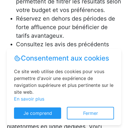
permettent de filtrer les résultats selon
votre budget et vos préférences.
Réservez en dehors des périodes de
forte affluence pour bénéficier de
tarifs avantageux.
Consultez les avis des précédents
voyageurs pour vous assurer de la
Consentement aux cookies
qualité de l’hébergement.
Ce site web utilise des cookies pour vous
Solutions pour réserver une
permettre d'avoir une expérience de
navigation supérieure et plus pertinente sur le
chambre d’hôtes en toute
site web.
simplicité
En savoir plus
La réservation chambre d’hôtes est
Je comprend
Fermer
désormais un jeu d’enfant grâce aux
plateformes en ligne dédiées. Voici