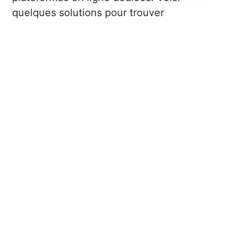
quelques solutions pour trouver
l’hébergement idéal :
Les plateformes spécialisées
: Des
sites comme Airbnb, Booking ou Gîtes
de France proposent une large liste de