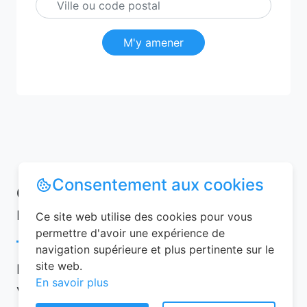
M'y amener
Consentement aux cookies
Conseils pour réussir votre
réservation chambre d’hôtes
Ce site web utilise des cookies pour vous
permettre d'avoir une expérience de
navigation supérieure et plus pertinente sur le
site web.
Pour garantir une expérience mémorable,
En savoir plus
voici quelques conseils à suivre lors de