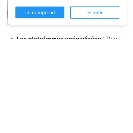
Je comprend
Fermer
Les plateformes spécialisées
: Des
sites comme Airbnb, Booking ou Gîtes
de France proposent une large liste de
chambres d’hôtes. Vous pouvez filtrer
par localisation, équipements et prix
pour affiner votre recherche.
Les comparateurs
: Ces outils vous
permettent de visualiser plusieurs
offres en un seul clic. Ils sont
particulièrement utiles pour dénicher
des chambres d’hôtes pas chères.