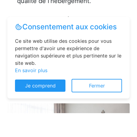
qualité de l’hébergement.
Solutions pour réserver une
chambre d’hôtes en toute
simplicité
La réservation chambre d’hôtes est
désormais un jeu d’enfant grâce aux
plateformes en ligne dédiées. Voici
Consentement aux cookies
quelques solutions pour trouver
l’hébergement idéal :
Ce site web utilise des cookies pour vous
permettre d'avoir une expérience de
navigation supérieure et plus pertinente sur le
site web.
En savoir plus
Je comprend
Fermer