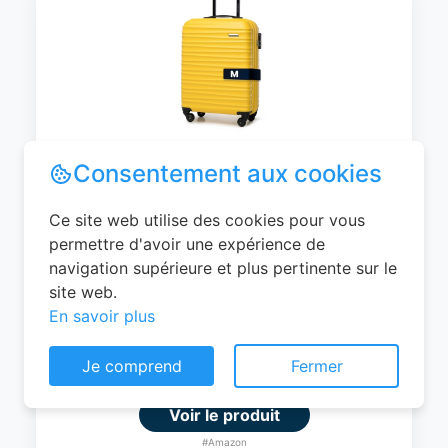
WITTCHEN Valise Cabine Bagages de
Voyage Bagage à Main Valise Rigide ABS
4 roulettes Pivotantes Serrure à
Combinaison Poignée Télescopique
Groove Line Taille M Jaune Air
France/Easyjet/Ryanair
Consentement aux cookies
0
EUR
Ce site web utilise des cookies pour vous
permettre d'avoir une expérience de
Voir le produit
navigation supérieure et plus pertinente sur le
#Amazon