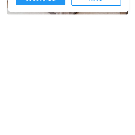
Les plateformes spécialisées
: Des
sites comme Airbnb, Booking ou Gîtes
de France proposent une large liste de
chambres d’hôtes. Vous pouvez filtrer
par localisation, équipements et prix
pour affiner votre recherche.
Les comparateurs
: Ces outils vous
permettent de visualiser plusieurs
offres en un seul clic. Ils sont
particulièrement utiles pour dénicher
des chambres d’hôtes pas chères.
Les sites locaux
: Pour un séjour à