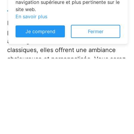
navigation supérieure et plus pertinente sur le
site web.
En savoir plus
Les chambres d’hôtes sont de plus en
Je comprend
Fermer
plus prisées pour leurs nombreux
avantages. Contrairement aux hôtels
classiques, elles offrent une ambiance
chaleureuse et personnalisée. Vous serez
accueilli par des hôtes attentionnés,
souvent passionnés par leur région, qui
sauront vous conseiller sur les activités et
lieux incontournables à Verneuil-sous-
Coucy (02380) ou en dans l'Aisne (02).