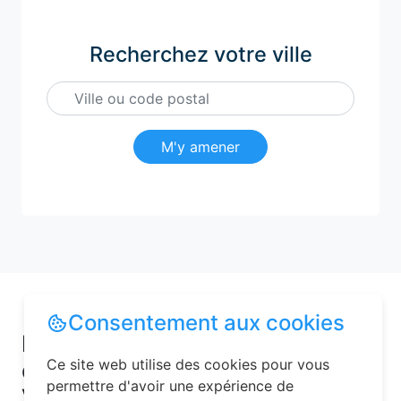
Recherchez votre ville
M'y amener
Consentement aux cookies
Pourquoi choisir une chambre
Ce site web utilise des cookies pour vous
d’hôtes pour vos vacances à
permettre d'avoir une expérience de
Verneuil-sous-Coucy ?