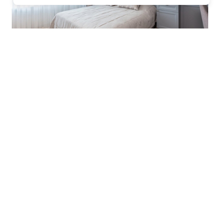
Les plateformes spécialisées
: Des
sites comme Airbnb, Booking ou Gîtes
de France proposent une large liste de
chambres d’hôtes. Vous pouvez filtrer
par localisation, équipements et prix
pour affiner votre recherche.
Les comparateurs
: Ces outils vous
permettent de visualiser plusieurs
offres en un seul clic. Ils sont
particulièrement utiles pour dénicher