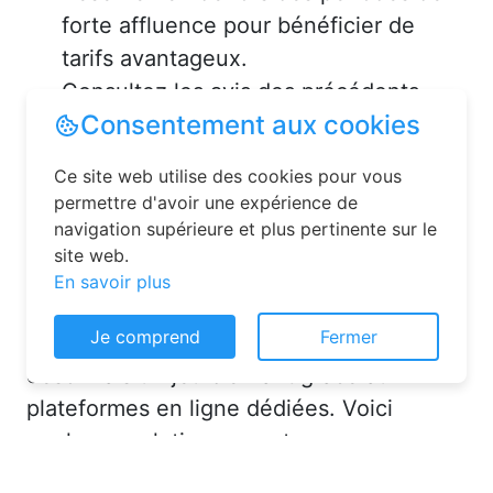
forte affluence pour bénéficier de
tarifs avantageux.
Consultez les avis des précédents
voyageurs pour vous assurer de la
qualité de l’hébergement.
Solutions pour réserver une
chambre d’hôtes en toute
simplicité
Consentement aux cookies
La réservation chambre d’hôtes est
Ce site web utilise des cookies pour vous
désormais un jeu d’enfant grâce aux
permettre d'avoir une expérience de
navigation supérieure et plus pertinente sur le
plateformes en ligne dédiées. Voici
site web.
quelques solutions pour trouver
En savoir plus
l’hébergement idéal :