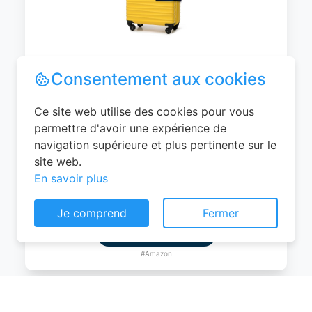
WITTCHEN Valise Cabine Bagages de
Voyage Bagage à Main Valise Rigide ABS
4 roulettes Pivotantes Serrure à
Combinaison Poignée Télescopique
Groove Line Taille M Jaune Air
France/Easyjet/Ryanair
Consentement aux cookies
0
EUR
Ce site web utilise des cookies pour vous
Voir le produit
permettre d'avoir une expérience de
navigation supérieure et plus pertinente sur le
#Amazon
site web.
En savoir plus