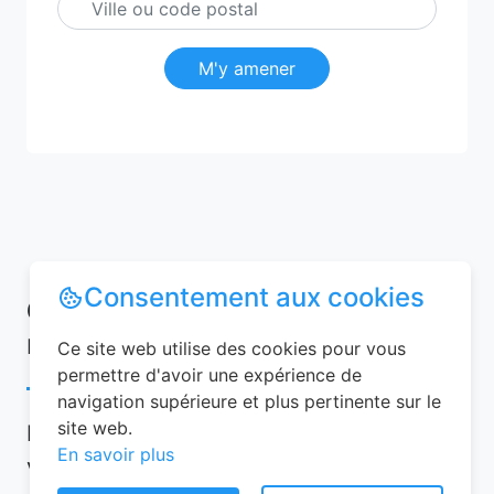
M'y amener
Consentement aux cookies
Conseils pour réussir votre
réservation chambre d’hôtes
Ce site web utilise des cookies pour vous
permettre d'avoir une expérience de
navigation supérieure et plus pertinente sur le
site web.
Pour garantir une expérience mémorable,
En savoir plus
voici quelques conseils à suivre lors de