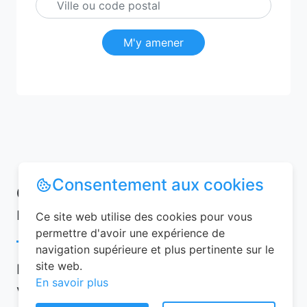
M'y amener
Consentement aux cookies
Conseils pour réussir votre
réservation chambre d’hôtes
Ce site web utilise des cookies pour vous
permettre d'avoir une expérience de
navigation supérieure et plus pertinente sur le
site web.
Pour garantir une expérience mémorable,
En savoir plus
voici quelques conseils à suivre lors de