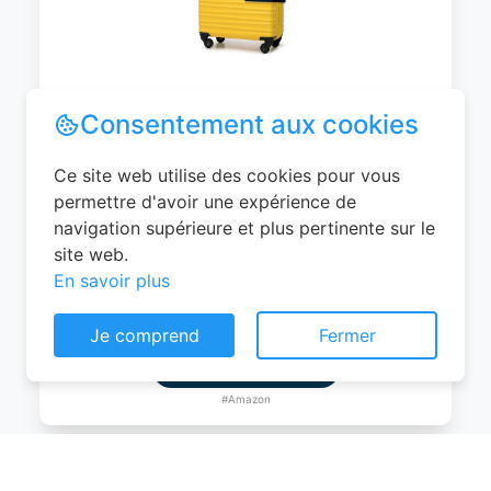
WITTCHEN Valise Cabine Bagages de
Voyage Bagage à Main Valise Rigide ABS
4 roulettes Pivotantes Serrure à
Combinaison Poignée Télescopique
Groove Line Taille M Jaune Air
France/Easyjet/Ryanair
Consentement aux cookies
0
EUR
Ce site web utilise des cookies pour vous
Voir le produit
permettre d'avoir une expérience de
navigation supérieure et plus pertinente sur le
#Amazon
site web.
En savoir plus