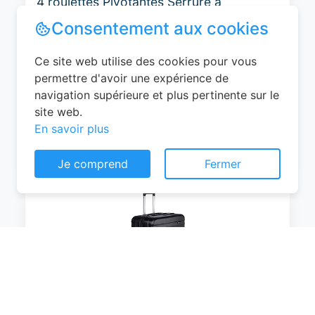
4 roulettes Pivotantes Serrure à
Combinaison Poignée Télescopique
Groove Line Taille M Jaune Air
France/Easyjet/Ryanair
0
EUR
Voir le produit
Consentement aux cookies
#Amazon
Ce site web utilise des cookies pour vous
permettre d'avoir une expérience de
navigation supérieure et plus pertinente sur le
site web.
En savoir plus
Je comprend
Fermer