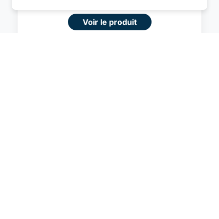
permettre d'avoir une expérience de
navigation supérieure et plus pertinente sur le
Voir le produit
site web.
#Amazon
En savoir plus
Je comprend
Fermer
Amazon Basics Valise Extensible Rigide -
Bagage de Voyage en ABS avec 4
Doubles Roues Rotatives - Structure
Légère et Anti-Rayures - 52,6cm x
32,0cm x 78,0cm - Noir