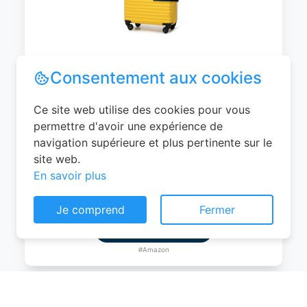
WITTCHEN Valise Cabine Bagages de
Voyage Bagage à Main Valise Rigide ABS
4 roulettes Pivotantes Serrure à
Combinaison Poignée Télescopique
Groove Line Taille M Jaune Air
France/Easyjet/Ryanair
Consentement aux cookies
0
EUR
Ce site web utilise des cookies pour vous
Voir le produit
permettre d'avoir une expérience de
navigation supérieure et plus pertinente sur le
#Amazon
site web.
En savoir plus