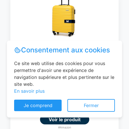
WITTCHEN Valise Cabine Bagages de
Voyage Bagage à Main Valise Rigide ABS
4 roulettes Pivotantes Serrure à
Combinaison Poignée Télescopique
Groove Line Taille M Jaune Air
France/Easyjet/Ryanair
Consentement aux cookies
0
EUR
Ce site web utilise des cookies pour vous
permettre d'avoir une expérience de
Voir le produit
navigation supérieure et plus pertinente sur le
#Amazon