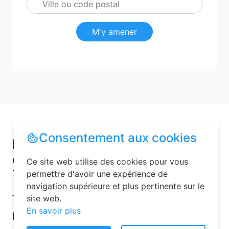
M'y amener
Consentement aux cookies
Pourquoi choisir une chambre
d’hôtes pour vos vacances à
Ce site web utilise des cookies pour vous
Tréméven ?
permettre d'avoir une expérience de
navigation supérieure et plus pertinente sur le
site web.
En savoir plus
Les chambres d’hôtes sont de plus en