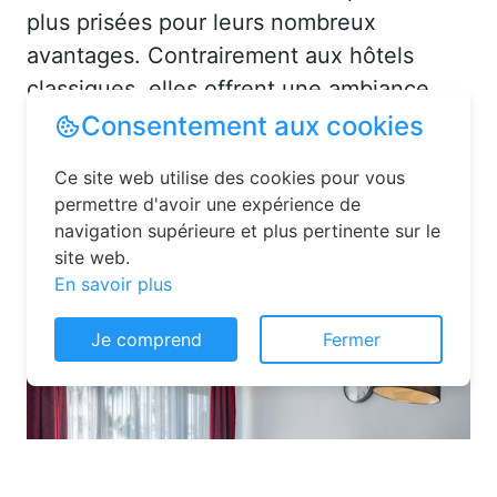
plus prisées pour leurs nombreux
avantages. Contrairement aux hôtels
classiques, elles offrent une ambiance
chaleureuse et personnalisée. Vous serez
Consentement aux cookies
accueilli par des hôtes attentionnés,
Ce site web utilise des cookies pour vous
souvent passionnés par leur région, qui
permettre d'avoir une expérience de
sauront vous conseiller sur les activités et
navigation supérieure et plus pertinente sur le
lieux incontournables à La Tranclière
site web.
En savoir plus
(01160) ou en dans l'Ain (01).
Je comprend
Fermer