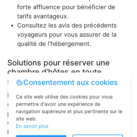
forte affluence pour bénéficier de
tarifs avantageux.
Consultez les avis des précédents
voyageurs pour vous assurer de la
qualité de l’hébergement.
Solutions pour réserver une
chambre d’hôtes en toute
simplicité
Consentement aux cookies
La réservation chambre d’hôtes est
Ce site web utilise des cookies pour vous
désormais un jeu d’enfant grâce aux
permettre d'avoir une expérience de
navigation supérieure et plus pertinente sur le
plateformes en ligne dédiées. Voici
site web.
quelques solutions pour trouver
En savoir plus
l’hébergement idéal :