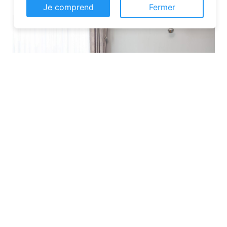
Je comprend
Fermer
Les plateformes spécialisées
: Des
sites comme Airbnb, Booking ou Gîtes
de France proposent une large liste de
chambres d’hôtes. Vous pouvez filtrer
par localisation, équipements et prix
pour affiner votre recherche.