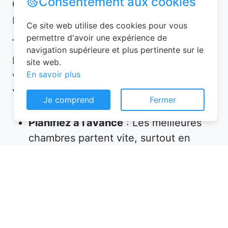
Consentement aux cookies
Conseils pour réussir votre
réservation chambre d’hôtes
Ce site web utilise des cookies pour vous
permettre d'avoir une expérience de
navigation supérieure et plus pertinente sur le
Pour garantir une expérience mémorable,
site web.
En savoir plus
voici quelques conseils à suivre lors de
votre réservation chambre d’hôtes :
Je comprend
Fermer
Planifiez à l’avance
: Les meilleures
chambres partent vite, surtout en
haute saison. Réservez plusieurs
semaines, voire plusieurs mois, avant
votre départ.
Vérifiez les équipements
: Assurez-
vous que l’hébergement propose tout