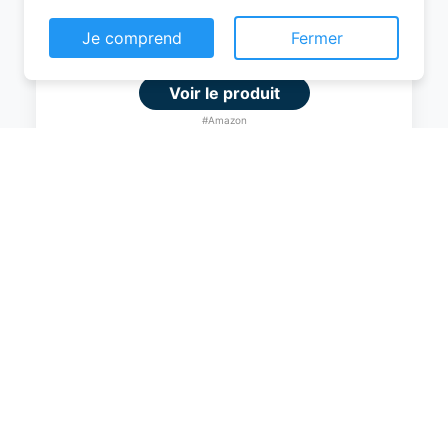
Consentement aux cookies
0
EUR
Ce site web utilise des cookies pour vous
permettre d'avoir une expérience de
Voir le produit
navigation supérieure et plus pertinente sur le
site web.
#Amazon
En savoir plus
Je comprend
Fermer
Amazon Basics Valise Extensible Rigide -
Bagage de Voyage en ABS avec 4
Doubles Roues Rotatives - Structure