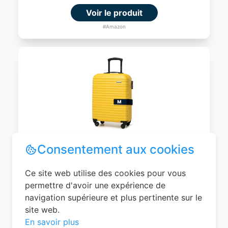
Voir le produit
#Amazon
WITTCHEN Valise Cabine Bagages de
Voyage Bagage à Main Valise Rigide ABS
4 roulettes Pivotantes Serrure à
Combinaison Poignée Télescopique
Groove Line Taille M Jaune Air
France/Easyjet/Ryanair