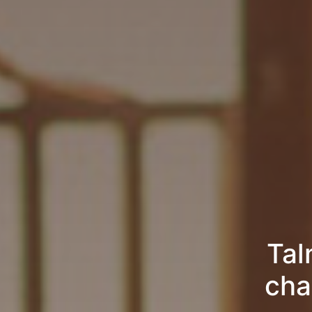
Tal
cha