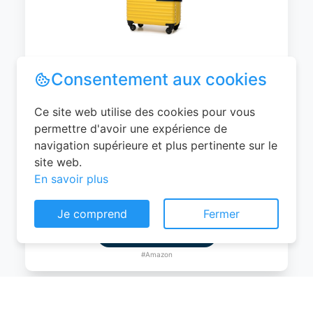
WITTCHEN Valise Cabine Bagages de
Voyage Bagage à Main Valise Rigide ABS
4 roulettes Pivotantes Serrure à
Combinaison Poignée Télescopique
Groove Line Taille M Jaune Air
France/Easyjet/Ryanair
Consentement aux cookies
0
EUR
Ce site web utilise des cookies pour vous
Voir le produit
permettre d'avoir une expérience de
navigation supérieure et plus pertinente sur le
#Amazon
site web.
En savoir plus