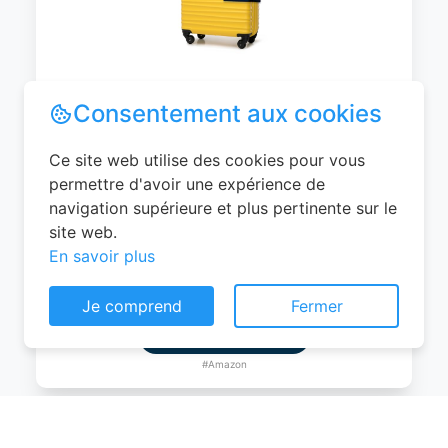
WITTCHEN Valise Cabine Bagages de
Voyage Bagage à Main Valise Rigide ABS
4 roulettes Pivotantes Serrure à
Combinaison Poignée Télescopique
Groove Line Taille M Jaune Air
France/Easyjet/Ryanair
Consentement aux cookies
0
EUR
Ce site web utilise des cookies pour vous
Voir le produit
permettre d'avoir une expérience de
navigation supérieure et plus pertinente sur le
#Amazon
site web.
En savoir plus