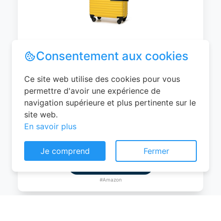
WITTCHEN Valise Cabine Bagages de
Voyage Bagage à Main Valise Rigide ABS
4 roulettes Pivotantes Serrure à
Combinaison Poignée Télescopique
Groove Line Taille M Jaune Air
France/Easyjet/Ryanair
Consentement aux cookies
0
EUR
Ce site web utilise des cookies pour vous
Voir le produit
permettre d'avoir une expérience de
navigation supérieure et plus pertinente sur le
#Amazon
site web.
En savoir plus