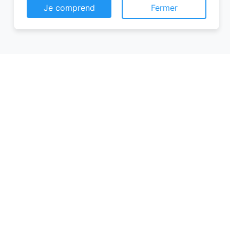
Je comprend
Fermer
Conseils pour réussir votre
réservation chambre d’hôtes
Pour garantir une expérience mémorable,
voici quelques conseils à suivre lors de
votre réservation chambre d’hôtes :
Planifiez à l’avance
: Les meilleures
chambres partent vite, surtout en
haute saison. Réservez plusieurs
semaines, voire plusieurs mois, avant