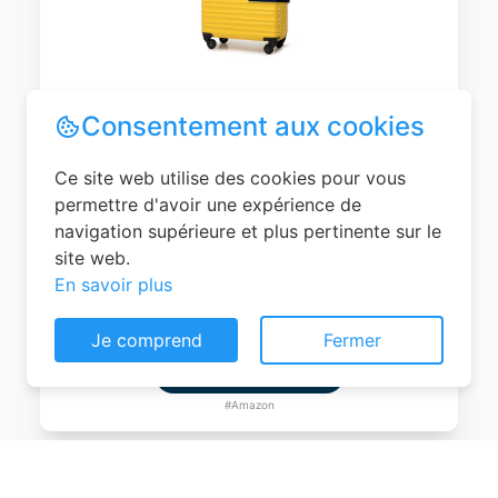
WITTCHEN Valise Cabine Bagages de
Voyage Bagage à Main Valise Rigide ABS
4 roulettes Pivotantes Serrure à
Combinaison Poignée Télescopique
Groove Line Taille M Jaune Air
France/Easyjet/Ryanair
Consentement aux cookies
0
EUR
Ce site web utilise des cookies pour vous
Voir le produit
permettre d'avoir une expérience de
navigation supérieure et plus pertinente sur le
#Amazon
site web.
En savoir plus