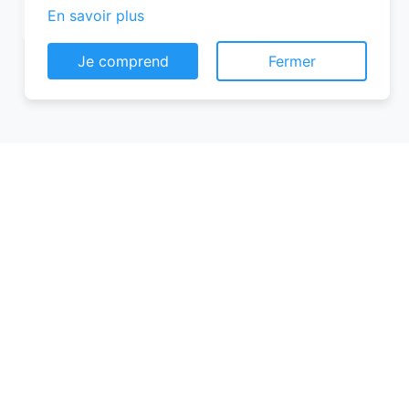
En savoir plus
Je comprend
Fermer
Conseils pour réussir votre
réservation chambre d’hôtes
Pour garantir une expérience mémorable,
voici quelques conseils à suivre lors de
votre réservation chambre d’hôtes :
Planifiez à l’avance
: Les meilleures