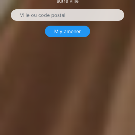
autre ville
M'y amener