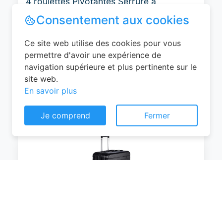
4 roulettes Pivotantes Serrure à
Combinaison Poignée Télescopique
Groove Line Taille M Jaune Air
France/Easyjet/Ryanair
0
EUR
Voir le produit
Consentement aux cookies
#Amazon
Ce site web utilise des cookies pour vous
permettre d'avoir une expérience de
navigation supérieure et plus pertinente sur le
site web.
En savoir plus
Je comprend
Fermer