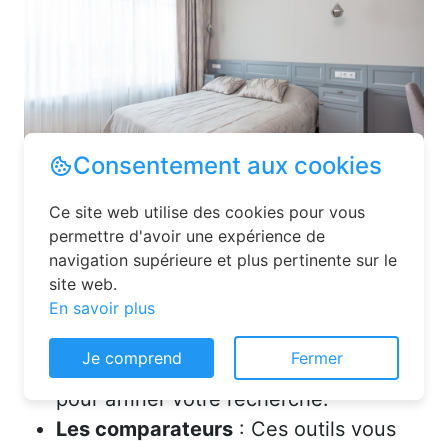
Les plateformes spécialisées
: Des
sites comme Airbnb, Booking ou Gîtes
de France proposent une large liste de
chambres d’hôtes. Vous pouvez filtrer
Consentement aux cookies
par localisation, équipements et prix
pour affiner votre recherche.
Ce site web utilise des cookies pour vous
Les comparateurs
: Ces outils vous
permettre d'avoir une expérience de