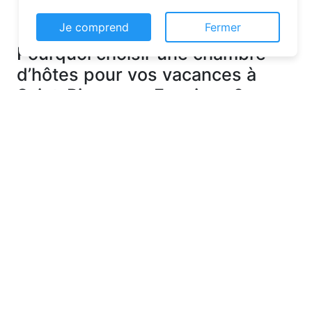
Je comprend
Fermer
Pourquoi choisir une chambre
d’hôtes pour vos vacances à
Saint-Pierre-en-Faucigny ?
Les chambres d’hôtes sont de plus en
plus prisées pour leurs nombreux
avantages. Contrairement aux hôtels
classiques, elles offrent une ambiance
chaleureuse et personnalisée. Vous serez
accueilli par des hôtes attentionnés,
souvent passionnés par leur région, qui
sauront vous conseiller sur les activités et