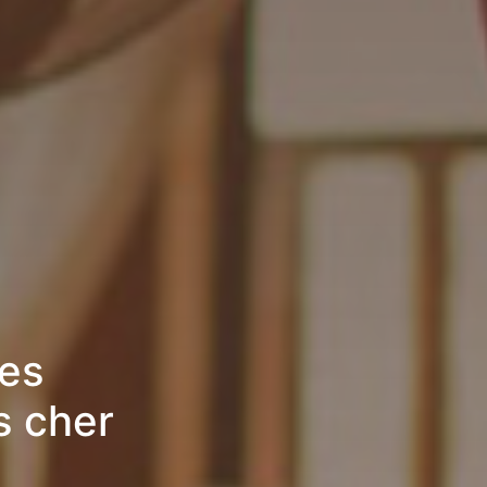
res
s cher