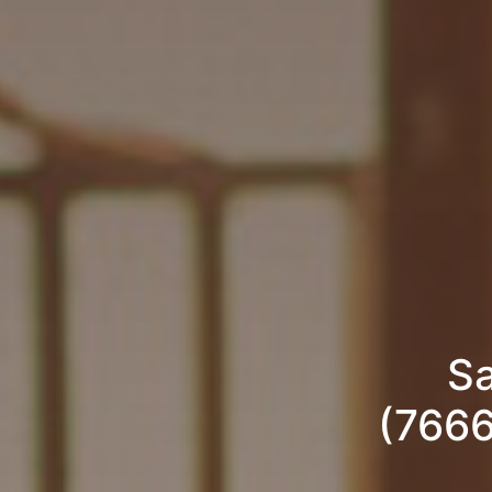
Sa
(7666