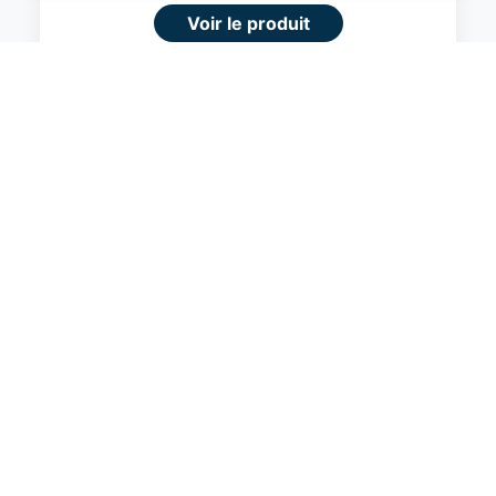
navigation supérieure et plus pertinente sur le
Voir le produit
site web.
#Amazon
En savoir plus
Je comprend
Fermer
Amazon Basics Valise Extensible Rigide -
Bagage de Voyage en ABS avec 4
Doubles Roues Rotatives - Structure
Légère et Anti-Rayures - 52,6cm x
32,0cm x 78,0cm - Noir