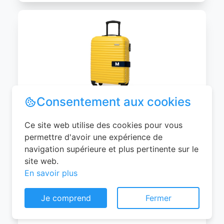
WITTCHEN Valise Cabine Bagages de
Voyage Bagage à Main Valise Rigide ABS
4 roulettes Pivotantes Serrure à
Combinaison Poignée Télescopique
Groove Line Taille M Jaune Air
Consentement aux cookies
France/Easyjet/Ryanair
Ce site web utilise des cookies pour vous
0
EUR
permettre d'avoir une expérience de